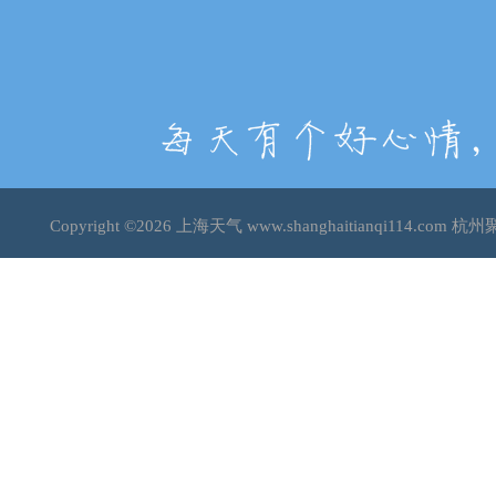
Copyright ©2026
上海天气
www.shanghaitianqi114.c