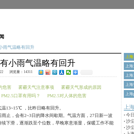
闻
有小雨气温略有回升
上海
有小雨气温略有回升
上海
22
浏览量：14311
上海
上海
的危害
雾霾天气注意事项
雾霾天气形成的原因
上海p
PM2.5口罩有用吗？
PM2.5对人体的危害
上
3~15℃ ，比昨日略有回升。
今
止，会有2~3日的降水间歇期。气温方面，27日新一波
•
沙
•
持续下滑，逐渐跌至个位数，早晚寒意渐显，保暖工作不能
沙
•
上海