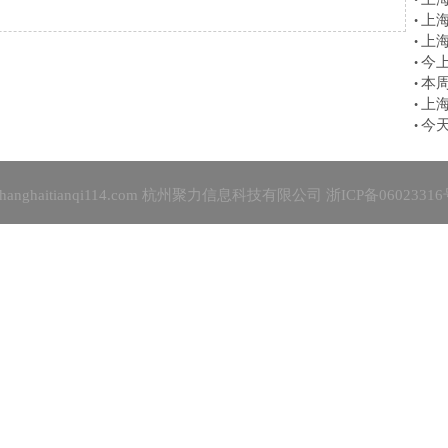
•
上
•
上
•
今
•
本
•
上
•
今
•
shanghaitianqi114.com 杭州聚力信息科技有限公司
浙ICP备06023316