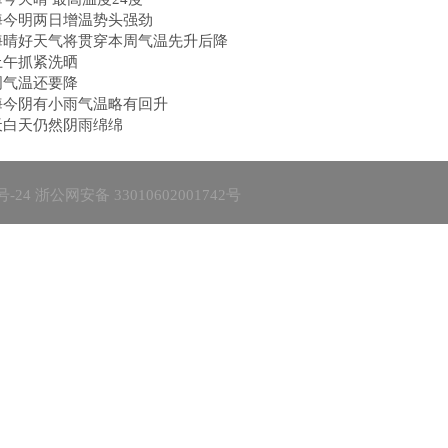
海今明两日增温势头强劲
海晴好天气将贯穿本周气温先升后降
上午抓紧洗晒
周气温还要降
海今阴有小雨气温略有回升
天白天仍然阴雨绵绵
号-24
浙公网安备 33010602001742号