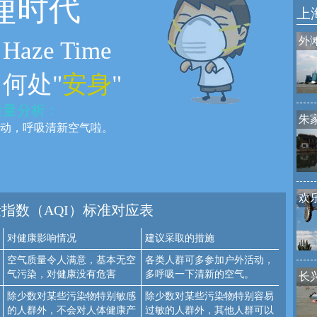
霾
时代
上
外
Haze Time
何处"
安身
"
质量分析：
朱
动，呼吸清新空气啦。
：
欢
指数（AQI）标准对应表
对健康影响情况
建议采取的措施
空气质量令人满意，基本无空
各类人群可多参加户外活动，
气污染，对健康没有危害
多呼吸一下清新的空气。
长
除少数对某些污染物特别敏感
除少数对某些污染物特别容易
的人群外，不会对人体健康产
过敏的人群外，其他人群可以