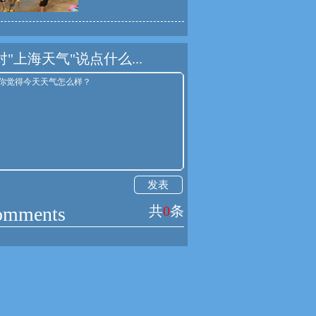
对"上海天气"说点什么...
发表
omments
共
0
条