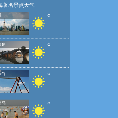
海著名景点天气
°
滩
°
家角
°
乐谷
°
兴岛