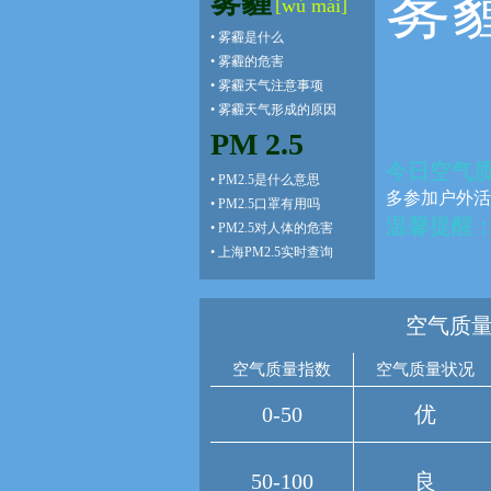
雾
雾霾
[wù mái]
•
雾霾是什么
•
雾霾的危害
•
雾霾天气注意事项
•
雾霾天气形成的原因
PM 2.5
今日空气
•
PM2.5是什么意思
多参加户外活
•
PM2.5口罩有用吗
温馨提醒
•
PM2.5对人体的危害
•
上海PM2.5实时查询
空气质量
空气质量指数
空气质量状况
0-50
优
50-100
良