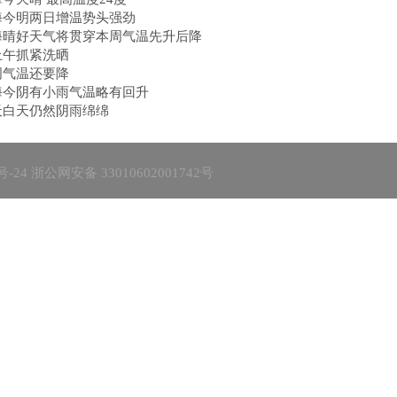
海今明两日增温势头强劲
海晴好天气将贯穿本周气温先升后降
上午抓紧洗晒
周气温还要降
海今阴有小雨气温略有回升
天白天仍然阴雨绵绵
号-24
浙公网安备 33010602001742号