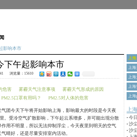
闻
起影响本市
上海
今下午起影响本市
上海
41
浏览量：15610
上海
上海
的危害
雾霾天气注意事项
雾霾天气形成的原因
上海p
PM2.5口罩有用吗？
PM2.5对人体的危害
上
气团今天下午将开始影响上海，影响最大的时段是今天夜
今
公里。受冷空气扩散影响，下午起云系增多，并可能出现分散
•
沙
•
降作用不明显，所以无法抑制浮尘，今天夜里到明天的空气
沙
•
天气晴好，还是尽量安排室内活动。
上海