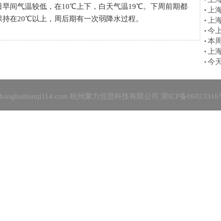
•
间气温较低，在10℃上下，白天气温19℃。下周前期都
上
•
持在20℃以上，周后期有一次弱降水过程。
上
•
今
•
本
•
上
•
今
•
shanghaitianqi114.com 杭州聚力信息科技有限公司
浙ICP备06023316