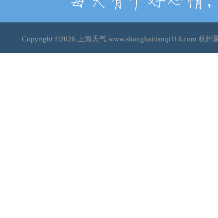
Copyright ©2026
上海天气
www.shanghaitianqi114.c