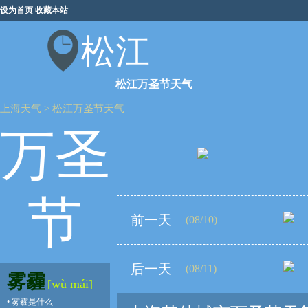
设为首页
收藏本站
松江
松江万圣节天气
上海天气
>
松江万圣节天气
万圣
节
前一天
(08/10)
后一天
(08/11)
雾霾
[wù mái]
•
雾霾是什么