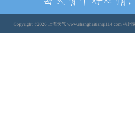
Copyright ©2026
上海天气
www.shanghaitianqi114.c