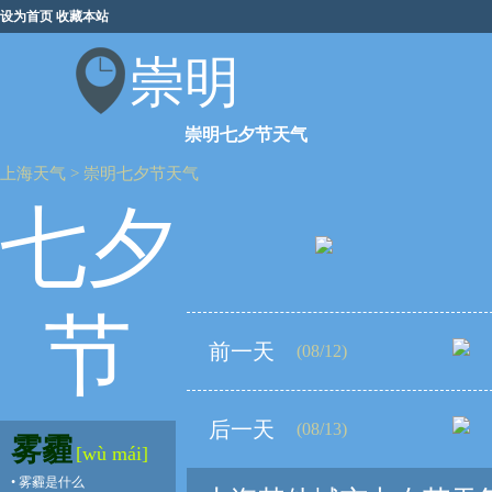
设为首页
收藏本站
崇明
崇明七夕节天气
上海天气
>
崇明七夕节天气
七夕
节
前一天
(08/12)
后一天
(08/13)
雾霾
[wù mái]
•
雾霾是什么