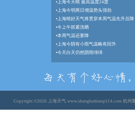
•
上海今天晴 最高温度24度
•
上海今明两日增温势头强劲
•
上海晴好天气将贯穿本周气温先升后降
•
今上午抓紧洗晒
•
本周气温还要降
•
上海今阴有小雨气温略有回升
•
今天白天仍然阴雨绵绵
Copyright ©2026
上海天气
www.shanghaitianqi114.c